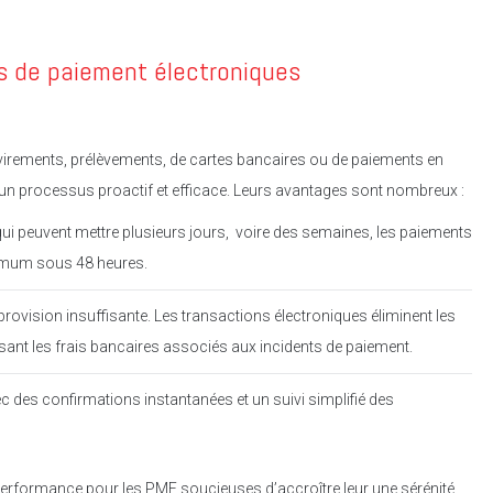
es de paiement électroniques
 virements, prélèvements, de cartes bancaires ou de paiements en
n un processus proactif et efficace. Leurs avantages sont nombreux :
ui peuvent mettre plusieurs jours, voire des semaines, les paiements
ximum sous 48 heures.
 provision insuffisante. Les transactions électroniques éliminent les
isant les frais bancaires associés aux incidents de paiement.
 des confirmations instantanées et un suivi simplifié des
de performance pour les PME soucieuses d’accroître leur une sérénité