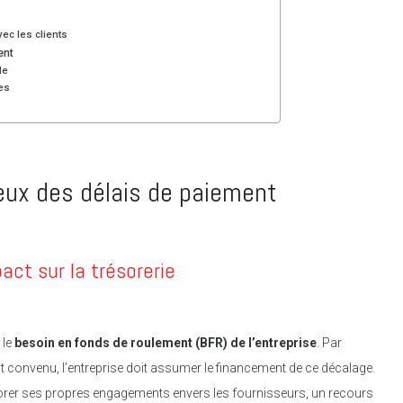
vec les clients
ent
de
es
eux des délais de paiement
pact sur la trésorerie
 le
besoin en fonds de roulement (BFR) de l’entreprise
. Par
nt convenu, l’entreprise doit assumer le financement de ce décalage.
norer ses propres engagements envers les fournisseurs, un recours