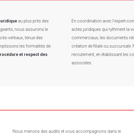
juridique
au plus près des
En coordination avec l’expert-com
rigeants, nous assurons le
actes juridiques qui rythment la v
cès-verbaux, tenue des
commerciaux, les documents relati
mplissons les formalités de
création de filiale ou succursale
procédure et respect des
recrutement, en établissant les co
associées.
Nous menons des audits et vous accompagnons dans le