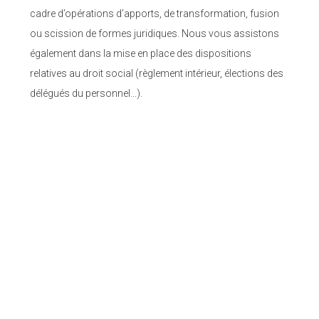
cadre d’opérations d’apports, de transformation, fusion
ou scission de formes juridiques. Nous vous assistons
également dans la mise en place des dispositions
relatives au droit social (règlement intérieur, élections des
délégués du personnel…).
OBTENIR UN DEVIS GRATUIT
Membre de l'Ordre des Experts-Comptables